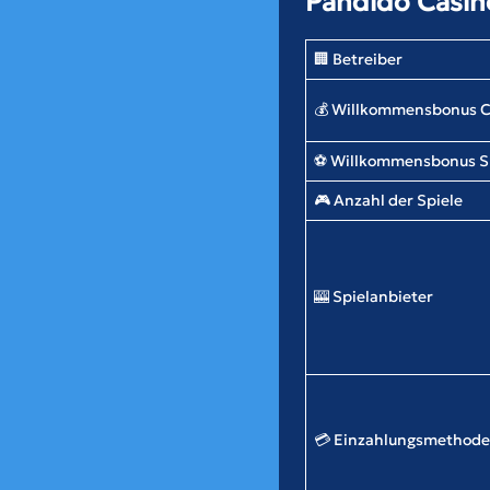
Pandido Casino
🏢 Betreiber
💰 Willkommensbonus C
⚽ Willkommensbonus S
🎮 Anzahl der Spiele
🎰 Spielanbieter
💳 Einzahlungsmethod