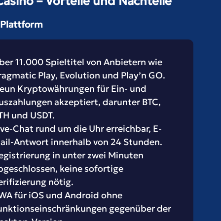
asino – Vorteile und Nachteile
 Plattform
ber 11.000 Spieltitel von Anbietern wie
ragmatic Play, Evolution und Play’n GO.
eun Kryptowährungen für Ein- und
uszahlungen akzeptiert, darunter BTC,
TH und USDT.
ive-Chat rund um die Uhr erreichbar, E-
ail-Antwort innerhalb von 24 Stunden.
egistrierung in unter zwei Minuten
bgeschlossen, keine sofortige
erifizierung nötig.
WA für iOS und Android ohne
unktionseinschränkungen gegenüber der