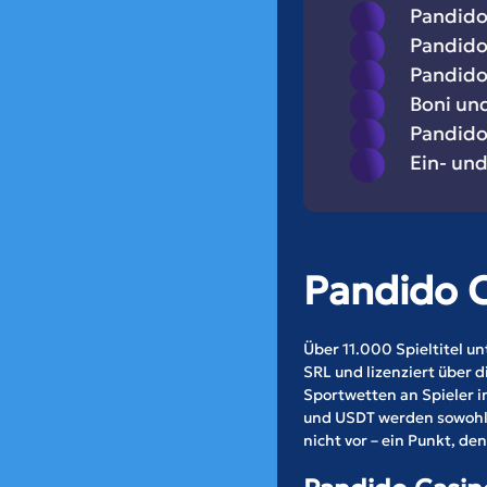
Pandido
Pandido 
Pandido 
Boni un
Pandido
Ein- un
Pandido 
Über 11.000 Spieltitel u
SRL und lizenziert über 
Sportwetten an Spieler 
und USDT werden sowohl f
nicht vor – ein Punkt, de