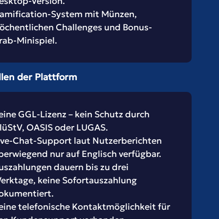
esktop-Version.
amification-System mit Münzen,
öchentlichen Challenges und Bonus-
rab-Minispiel.
len der Plattform
eine GGL-Lizenz – kein Schutz durch
lüStV, OASIS oder LUGAS.
ive-Chat-Support laut Nutzerberichten
berwiegend nur auf Englisch verfügbar.
uszahlungen dauern bis zu drei
erktage, keine Sofortauszahlung
okumentiert.
eine telefonische Kontaktmöglichkeit für