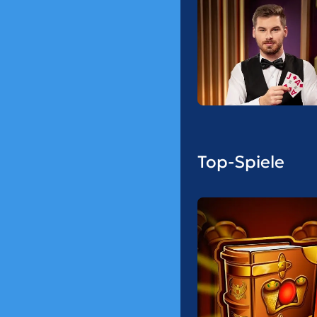
Top-Spiele